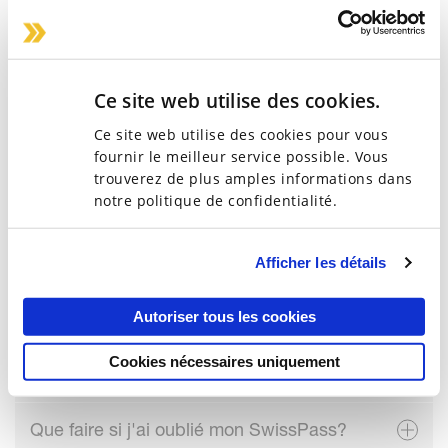
abonnement Libero?
Où puis-je modifier mon adresse?
Ce site web utilise des cookies.
Où puis-je prolonger mon abonnement
Ce site web utilise des cookies pour vous
Libero?
fournir le meilleur service possible. Vous
trouverez de plus amples informations dans
Puis-je interrompre/suspendre
notre politique de confidentialité.
l'abonnement Libero?
Afficher les détails
Puis-je modifier les zones de mon
abonnement Libero?
Autoriser tous les cookies
Puis-je recevoir un rappel avant l'expiration
Cookies nécessaires uniquement
de mon abonnement Libero?
Que faire si j'ai oublié mon SwissPass?