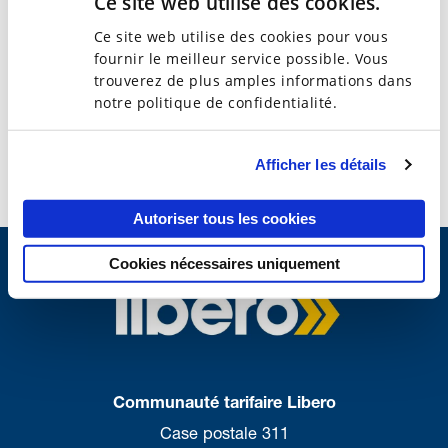
Ce site web utilise des cookies.
Communiqués de presse
Ce site web utilise des cookies pour vous
fournir le meilleur service possible. Vous
Rapports annuels
trouverez de plus amples informations dans
notre politique de confidentialité.
Prospectus Libero
Afficher les détails
Autoriser tous les cookies
Cookies nécessaires uniquement
Communauté tarifaire Libero
Case postale 311